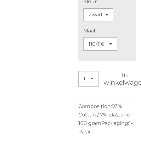
Kleur
Maat
In
winkelwag
Composition:93%
Cotton / 7% Elastane -
160 gramPackaging:1-
Pack