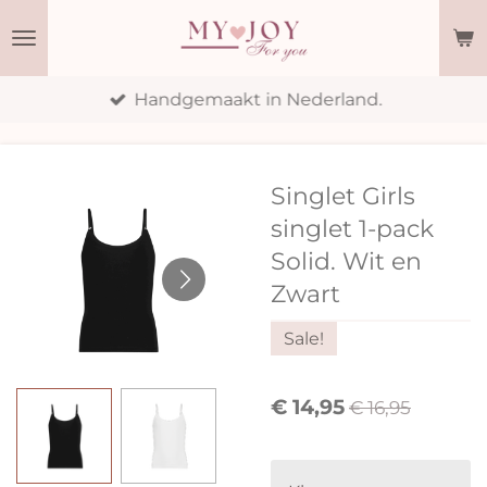
Ga
direct
naar
Handgemaakt in Nederland.
de
hoofdinhoud
Singlet Girls
singlet 1-pack
Solid. Wit en
Zwart
Sale!
€ 14,95
€ 16,95