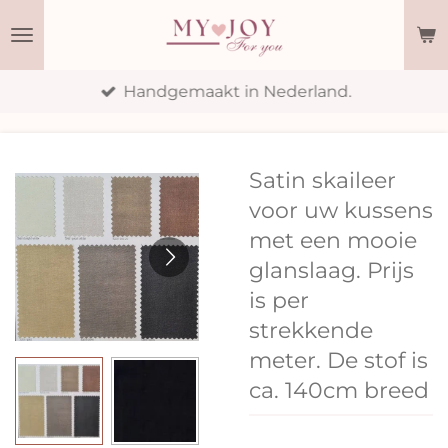
Ga
direct
naar
Handgemaakt in Nederland.
de
hoofdinhoud
Satin skaileer
voor uw kussens
met een mooie
glanslaag. Prijs
is per
strekkende
meter. De stof is
ca. 140cm breed