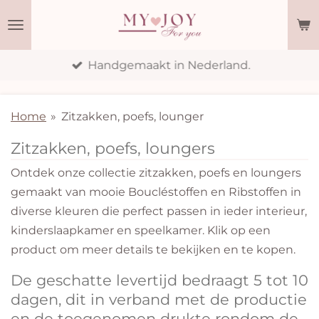
Ga
direct
naar
Handgemaakt in Nederland.
de
hoofdinhoud
Home
»
Zitzakken, poefs, lounger
Zitzakken, poefs, loungers
Ontdek onze collectie zitzakken, poefs en loungers
gemaakt van mooie Boucléstoffen en Ribstoffen in
diverse kleuren die perfect passen in ieder interieur,
kinderslaapkamer en speelkamer. Klik op een
product om meer details te bekijken en te kopen.
De geschatte levertijd bedraagt 5 tot 10
dagen, dit in verband met de productie
en de toegenomen drukte rondom de