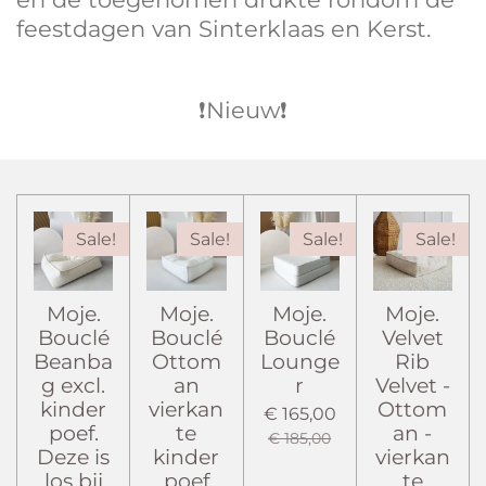
feestdagen van Sinterklaas en Kerst.
❗️Nieuw❗️
Sale!
Sale!
Sale!
Sale!
Moje.
Moje.
Moje.
Moje.
Bouclé
Bouclé
Bouclé
Velvet
Beanba
Ottom
Lounge
Rib
g excl.
an
r
Velvet -
kinder
vierkan
Ottom
€ 165,00
poef.
te
an -
€ 185,00
Deze is
kinder
vierkan
los bij
poef
te